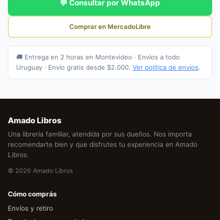
💬 Consultar por WhatsApp
Comprar en MercadoLibre
🚚 Entrega en 2 horas en Montevideo · Envíos a todo
Uruguay · Envío gratis desde $2.000.
Ver política de envíos
.
Amado Libros
Una librería familiar, atendida por sus dueños. Nos importa
recomendarte bien y que disfrutes tu experiencia en Amado
Libros.
© 2026 Amado Libros
Cómo comprás
Envíos y retiro