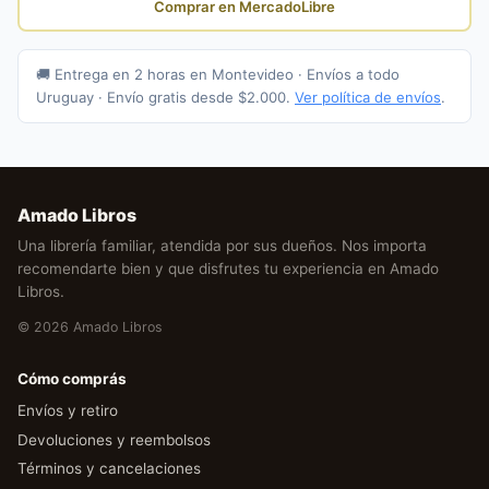
Comprar en MercadoLibre
🚚 Entrega en 2 horas en Montevideo · Envíos a todo
Uruguay · Envío gratis desde $2.000.
Ver política de envíos
.
Amado Libros
Una librería familiar, atendida por sus dueños. Nos importa
recomendarte bien y que disfrutes tu experiencia en Amado
Libros.
© 2026 Amado Libros
Cómo comprás
Envíos y retiro
Devoluciones y reembolsos
Términos y cancelaciones