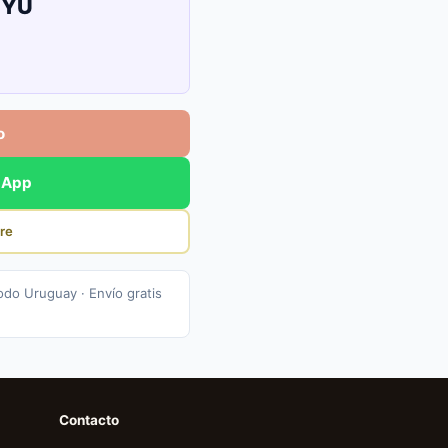
UYU
o
sApp
re
odo Uruguay · Envío gratis
Contacto