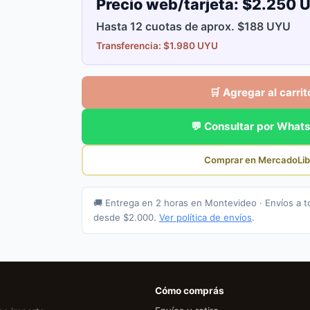
Precio web/tarjeta:
$2.250 
Hasta 12 cuotas de aprox. $188 UYU
Transferencia: $1.980 UYU
🛒 Agregar al carrit
💬 Consultar por What
Comprar en MercadoLib
🚚 Entrega en 2 horas en Montevideo · Envíos a t
desde $2.000.
Ver política de envíos
.
Cómo comprás