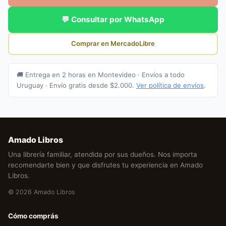
💬 Consultar por WhatsApp
Comprar en MercadoLibre
🚚 Entrega en 2 horas en Montevideo · Envíos a todo
Uruguay · Envío gratis desde $2.000.
Ver política de envíos
.
Amado Libros
Una librería familiar, atendida por sus dueños. Nos importa
recomendarte bien y que disfrutes tu experiencia en Amado
Libros.
© 2026 Amado Libros
Cómo comprás