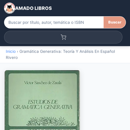
AMADO LIBROS
Buscar
Inicio
›
Gramática Generativa: Teoría Y Análisis En Español
Rivero