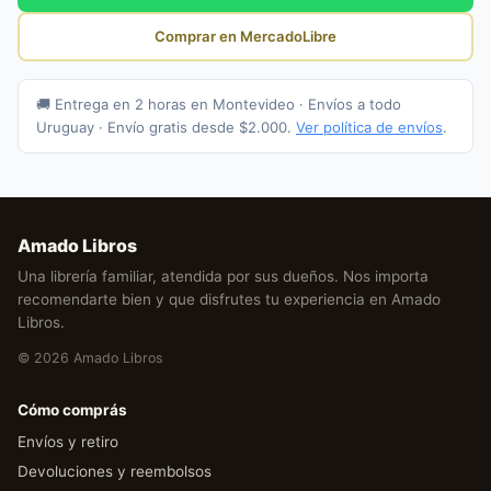
Comprar en MercadoLibre
🚚 Entrega en 2 horas en Montevideo · Envíos a todo
Uruguay · Envío gratis desde $2.000.
Ver política de envíos
.
Amado Libros
Una librería familiar, atendida por sus dueños. Nos importa
recomendarte bien y que disfrutes tu experiencia en Amado
Libros.
© 2026 Amado Libros
Cómo comprás
Envíos y retiro
Devoluciones y reembolsos