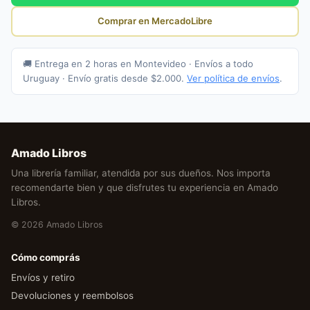
Comprar en MercadoLibre
🚚 Entrega en 2 horas en Montevideo · Envíos a todo
Uruguay · Envío gratis desde $2.000.
Ver política de envíos
.
Amado Libros
Una librería familiar, atendida por sus dueños. Nos importa
recomendarte bien y que disfrutes tu experiencia en Amado
Libros.
© 2026 Amado Libros
Cómo comprás
Envíos y retiro
Devoluciones y reembolsos