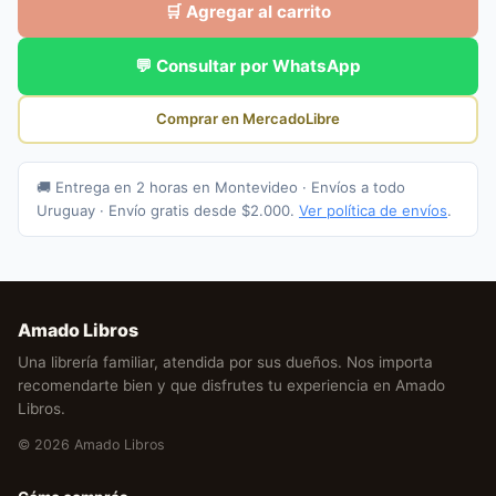
🛒 Agregar al carrito
💬 Consultar por WhatsApp
Comprar en MercadoLibre
🚚 Entrega en 2 horas en Montevideo · Envíos a todo
Uruguay · Envío gratis desde $2.000.
Ver política de envíos
.
Amado Libros
Una librería familiar, atendida por sus dueños. Nos importa
recomendarte bien y que disfrutes tu experiencia en Amado
Libros.
© 2026 Amado Libros