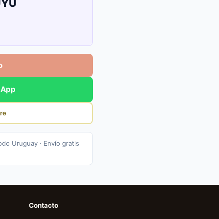
UYU
o
sApp
re
odo Uruguay · Envío gratis
Contacto