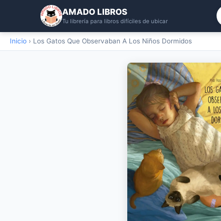
AMADO LIBROS
Tu librería para libros difíciles de ubicar
Inicio
›
Los Gatos Que Observaban A Los Niños Dormidos