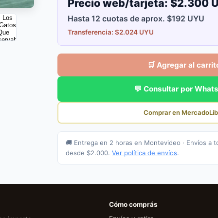
Precio web/tarjeta:
$2.300 
Hasta 12 cuotas de aprox. $192 UYU
Transferencia: $2.024 UYU
🛒 Agregar al carrit
💬 Consultar por What
Comprar en MercadoLib
🚚 Entrega en 2 horas en Montevideo · Envíos a t
desde $2.000.
Ver política de envíos
.
Cómo comprás