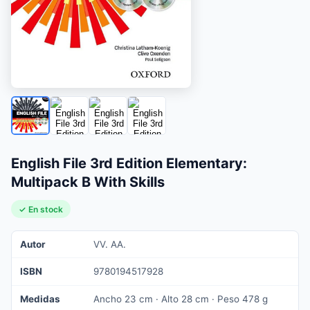
English File 3rd Edition Elementary:
Multipack B With Skills
✓ En stock
Autor
VV. AA.
ISBN
9780194517928
Medidas
Ancho 23 cm · Alto 28 cm · Peso 478 g