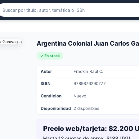
Argentina Colonial Juan Carlos Ga
✓ En stock
Autor
Fradkin Raúl O.
ISBN
9789876290777
Condición
Nuevo
Disponibilidad
2 disponibles
Precio web/tarjeta:
$2.200 
Hasta 12 cuotas de aprox. $183 UYU