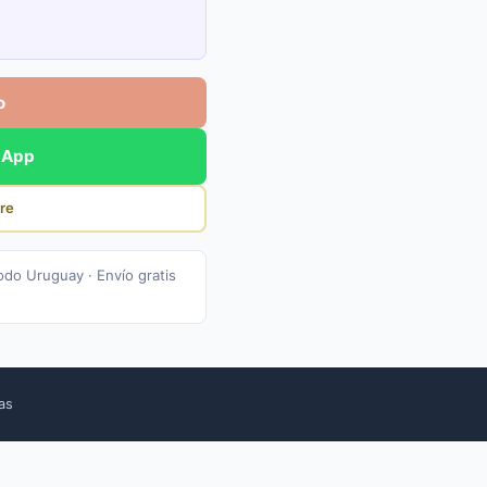
o
sApp
re
odo Uruguay · Envío gratis
cas