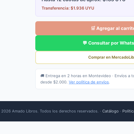
Transferencia: $1.936 UYU
🛒 Agregar al carrit
💬 Consultar por What
Comprar en MercadoLib
🚚 Entrega en 2 horas en Montevideo · Envíos a t
desde $2.000.
Ver política de envíos
.
 2026 Amado Libros. Todos los derechos reservados. ·
Catálogo
·
Políti