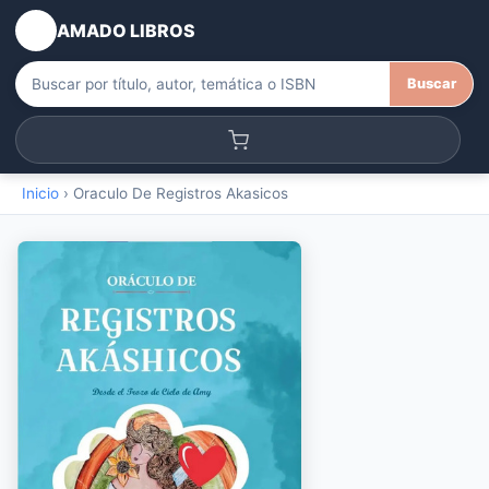
AMADO LIBROS
Buscar
Inicio
›
Oraculo De Registros Akasicos