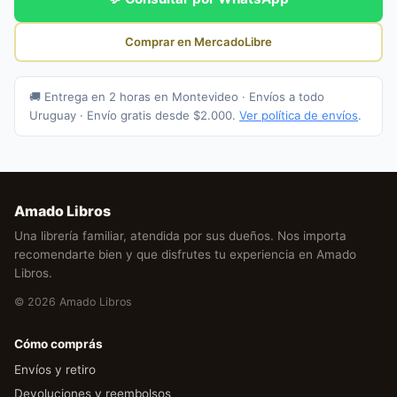
Comprar en MercadoLibre
🚚 Entrega en 2 horas en Montevideo · Envíos a todo
Uruguay · Envío gratis desde $2.000.
Ver política de envíos
.
Amado Libros
Una librería familiar, atendida por sus dueños. Nos importa
recomendarte bien y que disfrutes tu experiencia en Amado
Libros.
© 2026 Amado Libros
Cómo comprás
Envíos y retiro
Devoluciones y reembolsos