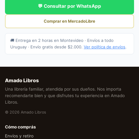
💬 Consultar por WhatsApp
Comprar en MercadoLibre
🚚 Entrega en 2 horas en Montevideo · Envíos a todo
Uruguay · Envío gratis desde $2.000.
Ver política de envíos
.
Amado Libros
Una librería familiar, atendida por sus dueños. Nos importa
recomendarte bien y que disfrutes tu experiencia en Amado
Libros.
© 2026 Amado Libros
Cómo comprás
Envíos y retiro