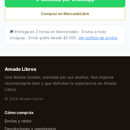
Comprar en MercadoLibre
🚚 Entrega en 2 horas en Montevideo · Envíos a todo
Uruguay · Envío gratis desde $2.000.
Ver política de envíos
.
Amado Libros
Una librería familiar, atendida por sus dueños. Nos importa
recomendarte bien y que disfrutes tu experiencia en Amado
Libros.
© 2026 Amado Libros
Cómo comprás
Envíos y retiro
Devoluciones y reembolsos