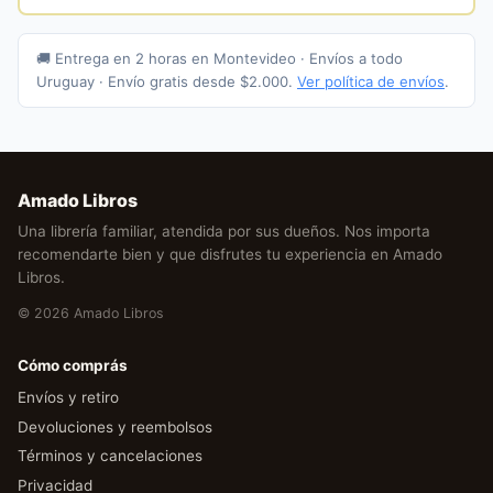
🚚 Entrega en 2 horas en Montevideo · Envíos a todo
Uruguay · Envío gratis desde $2.000.
Ver política de envíos
.
Amado Libros
Una librería familiar, atendida por sus dueños. Nos importa
recomendarte bien y que disfrutes tu experiencia en Amado
Libros.
© 2026 Amado Libros
Cómo comprás
Envíos y retiro
Devoluciones y reembolsos
Términos y cancelaciones
Privacidad