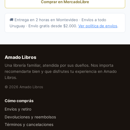
Comprar en MercadoLibre
🚚 Entrega en 2 horas en Montevideo · Envíos a todo
Uruguay · Envío gratis desde $2.000.
Ver política de envíos
.
Amado Libros
Una librería familiar, atendida por sus dueños. Nos importa
recomendarte bien y que disfrutes tu experiencia en Amado
Libros.
© 2026 Amado Libros
Cómo comprás
Envíos y retiro
Devoluciones y reembolsos
Términos y cancelaciones