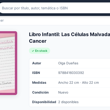
cer
Libro Infantil: Las Células Malva
Cancer
✓ En stock
Autor
Olga Dueñas
ISBN
9788416030392
Medidas
Ancho 22 cm · Alto 22 cm
Condición
Nuevo
Disponibilidad
2 disponibles