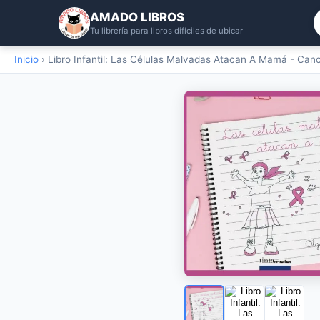
AMADO LIBROS
Tu librería para libros difíciles de ubicar
Inicio
›
Libro Infantil: Las Células Malvadas Atacan A Mamá - Can