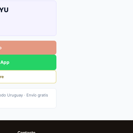
UYU
o
sApp
re
odo Uruguay · Envío gratis
Contacto