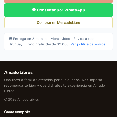
💬 Consultar por WhatsApp
Comprar en MercadoLibre
🚚 Entrega en 2 horas en Montevideo · Envíos a todo
Uruguay · Envío gratis desde $2.000.
Ver política de envíos
.
Amado Libros
Una librería familiar, atendida por sus dueños. Nos importa
recomendarte bien y que disfrutes tu experiencia en Amado
Libros.
© 2026 Amado Libros
Cómo comprás