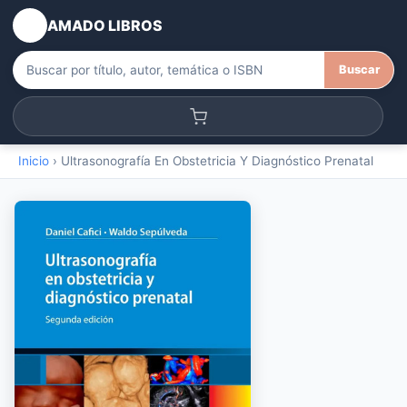
AMADO LIBROS
Buscar
Inicio
›
Ultrasonografía En Obstetricia Y Diagnóstico Prenatal