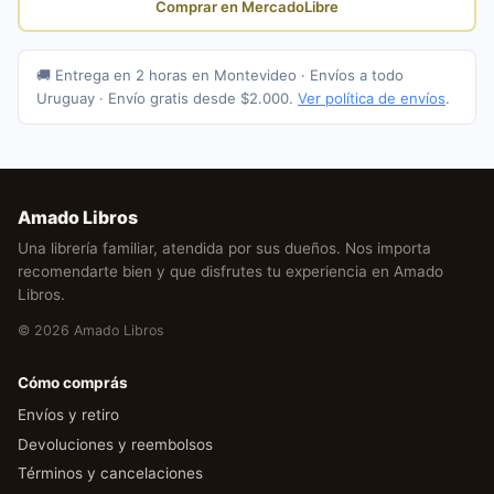
Comprar en MercadoLibre
🚚 Entrega en 2 horas en Montevideo · Envíos a todo
Uruguay · Envío gratis desde $2.000.
Ver política de envíos
.
Amado Libros
Una librería familiar, atendida por sus dueños. Nos importa
recomendarte bien y que disfrutes tu experiencia en Amado
Libros.
© 2026 Amado Libros
Cómo comprás
Envíos y retiro
Devoluciones y reembolsos
Términos y cancelaciones