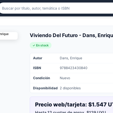
Viviendo Del Futuro - Dans, Enri
✓ En stock
Autor
Dans, Enrique
ISBN
9788423430840
Condición
Nuevo
Disponibilidad
2 disponibles
Precio web/tarjeta:
$1.547 
Hasta 12 cuotas de aprox. $129 UYU