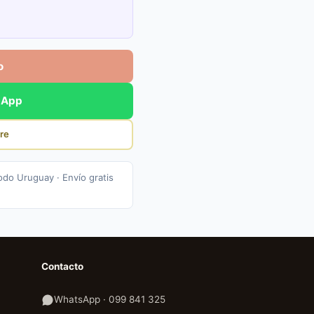
o
sApp
re
odo Uruguay · Envío gratis
Contacto
WhatsApp · 099 841 325