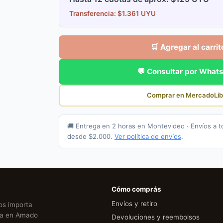
Transferencia: $1.361 UYU
🛒 Agregar al carrit
💬 Consultar por What
Comprar en MercadoLib
🚚 Entrega en 2 horas en Montevideo · Envíos a t
desde $2.000.
Ver política de envíos
.
Cómo comprás
Envíos y retiro
Nos importa
cia en Amado
Devoluciones y reembolsos