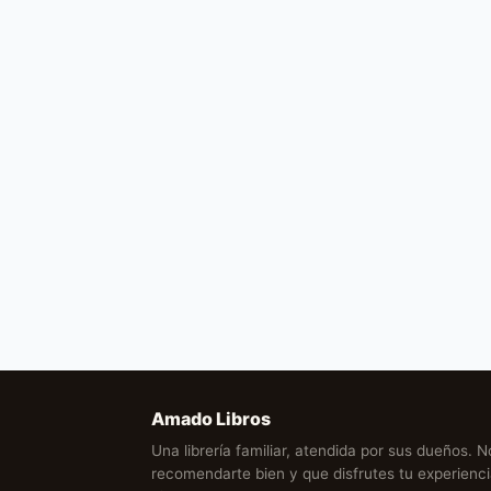
Amado Libros
Una librería familiar, atendida por sus dueños. 
recomendarte bien y que disfrutes tu experien