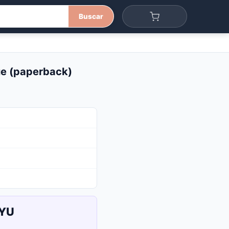
Buscar
que (paperback)
UYU