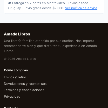
🚚 Entrega en 2 horas en Montevideo · Envíos a todo
Uruguay · Envío gratis desde $2.000.
Ver política de envíos
.
Amado Libros
Una librería familiar, atendida por sus dueños. Nos importa
recomendarte bien y que disfrutes tu experiencia en Amado
Libros.
© 2026 Amado Libros
Cómo comprás
Envíos y retiro
Devoluciones y reembolsos
Términos y cancelaciones
Privacidad