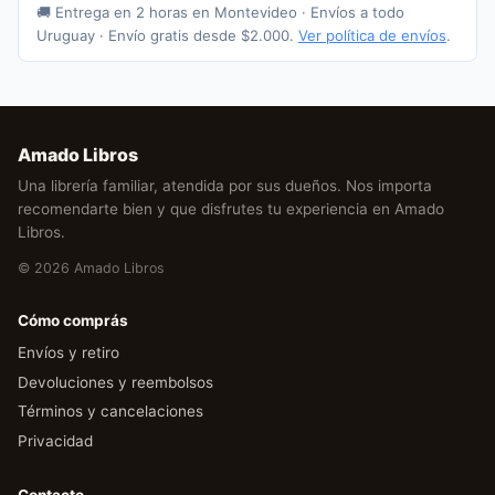
🚚 Entrega en 2 horas en Montevideo · Envíos a todo
Uruguay · Envío gratis desde $2.000.
Ver política de envíos
.
Amado Libros
Una librería familiar, atendida por sus dueños. Nos importa
recomendarte bien y que disfrutes tu experiencia en Amado
Libros.
© 2026 Amado Libros
Cómo comprás
Envíos y retiro
Devoluciones y reembolsos
Términos y cancelaciones
Privacidad