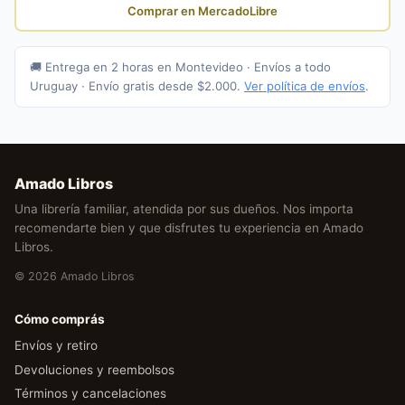
Comprar en MercadoLibre
🚚 Entrega en 2 horas en Montevideo · Envíos a todo
Uruguay · Envío gratis desde $2.000.
Ver política de envíos
.
Amado Libros
Una librería familiar, atendida por sus dueños. Nos importa
recomendarte bien y que disfrutes tu experiencia en Amado
Libros.
© 2026 Amado Libros
Cómo comprás
Envíos y retiro
Devoluciones y reembolsos
Términos y cancelaciones