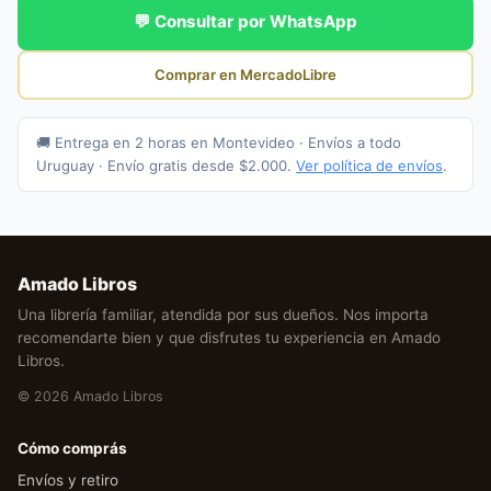
💬 Consultar por WhatsApp
Comprar en MercadoLibre
🚚 Entrega en 2 horas en Montevideo · Envíos a todo
Uruguay · Envío gratis desde $2.000.
Ver política de envíos
.
Amado Libros
Una librería familiar, atendida por sus dueños. Nos importa
recomendarte bien y que disfrutes tu experiencia en Amado
Libros.
© 2026 Amado Libros
Cómo comprás
Envíos y retiro