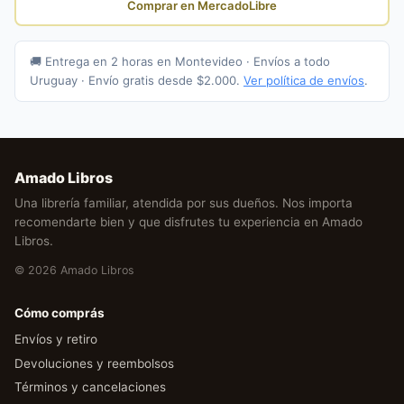
Comprar en MercadoLibre
🚚 Entrega en 2 horas en Montevideo · Envíos a todo
Uruguay · Envío gratis desde $2.000.
Ver política de envíos
.
Amado Libros
Una librería familiar, atendida por sus dueños. Nos importa
recomendarte bien y que disfrutes tu experiencia en Amado
Libros.
© 2026 Amado Libros
Cómo comprás
Envíos y retiro
Devoluciones y reembolsos
Términos y cancelaciones