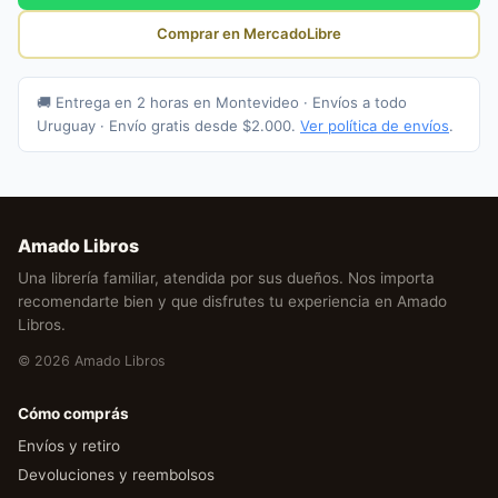
Comprar en MercadoLibre
🚚 Entrega en 2 horas en Montevideo · Envíos a todo
Uruguay · Envío gratis desde $2.000.
Ver política de envíos
.
Amado Libros
Una librería familiar, atendida por sus dueños. Nos importa
recomendarte bien y que disfrutes tu experiencia en Amado
Libros.
© 2026 Amado Libros
Cómo comprás
Envíos y retiro
Devoluciones y reembolsos