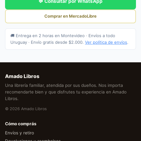
💬 Consultar por WhatsApp
Comprar en MercadoLibre
🚚 Entrega en 2 horas en Montevideo · Envíos a todo
Uruguay · Envío gratis desde $2.000.
Ver política de envíos
.
Amado Libros
Una librería familiar, atendida por sus dueños. Nos importa
recomendarte bien y que disfrutes tu experiencia en Amado
Libros.
© 2026 Amado Libros
Cómo comprás
Envíos y retiro