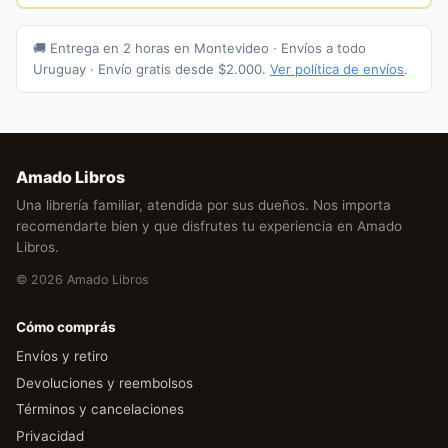
🚚 Entrega en 2 horas en Montevideo · Envíos a todo
Uruguay · Envío gratis desde $2.000.
Ver política de envíos
.
Amado Libros
Una librería familiar, atendida por sus dueños. Nos importa
recomendarte bien y que disfrutes tu experiencia en Amado
Libros.
© 2026 Amado Libros
Cómo comprás
Envíos y retiro
Devoluciones y reembolsos
Términos y cancelaciones
Privacidad