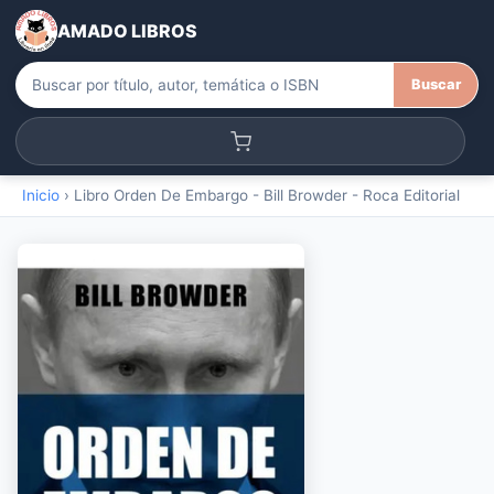
AMADO LIBROS
Buscar
Inicio
›
Libro Orden De Embargo - Bill Browder - Roca Editorial