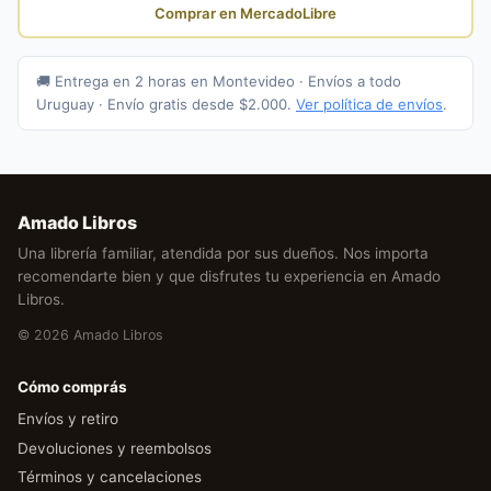
Comprar en MercadoLibre
🚚 Entrega en 2 horas en Montevideo · Envíos a todo
Uruguay · Envío gratis desde $2.000.
Ver política de envíos
.
Amado Libros
Una librería familiar, atendida por sus dueños. Nos importa
recomendarte bien y que disfrutes tu experiencia en Amado
Libros.
© 2026 Amado Libros
Cómo comprás
Envíos y retiro
Devoluciones y reembolsos
Términos y cancelaciones