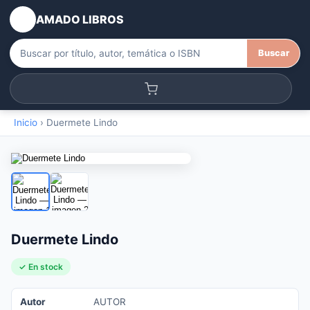
AMADO LIBROS
Buscar
Inicio
›
Duermete Lindo
Duermete Lindo
✓ En stock
Autor
AUTOR