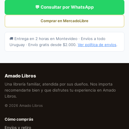
💬 Consultar por WhatsApp
Comprar en MercadoLibre
🚚 Entrega en 2 horas en Montevideo · Envíos a todo
Uruguay · Envío gratis desde $2.000.
Ver política de envíos
.
Amado Libros
Una librería familiar, atendida por sus dueños. Nos importa
recomendarte bien y que disfrutes tu experiencia en Amado
Libros.
© 2026 Amado Libros
Cómo comprás
Envíos y retiro