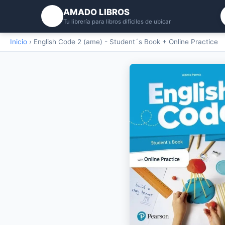
AMADO LIBROS
Tu librería para libros difíciles de ubicar
Inicio
›
English Code 2 (ame) - Student´s Book + Online Practice