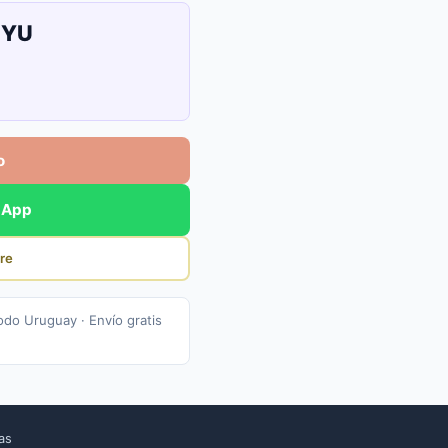
UYU
o
sApp
re
odo Uruguay · Envío gratis
cas