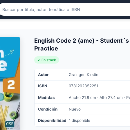
English Code 2 (ame) - Student´s
Practice
✓ En stock
Autor
Grainger, Kirstie
ISBN
9781292352251
Medidas
Ancho 21.8 cm · Alto 27.4 cm · P
Condición
Nuevo
Disponibilidad
1 disponible