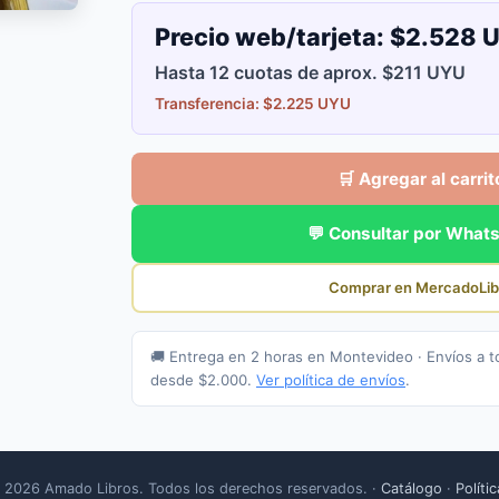
Precio web/tarjeta:
$2.528 
Hasta 12 cuotas de aprox. $211 UYU
Transferencia: $2.225 UYU
🛒 Agregar al carrit
💬 Consultar por What
Comprar en MercadoLib
🚚 Entrega en 2 horas en Montevideo · Envíos a t
desde $2.000.
Ver política de envíos
.
 2026 Amado Libros. Todos los derechos reservados. ·
Catálogo
·
Políti