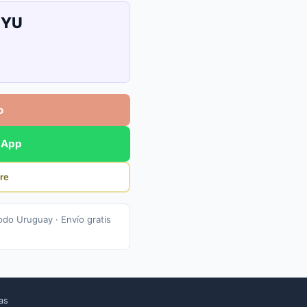
UYU
o
sApp
re
odo Uruguay · Envío gratis
cas