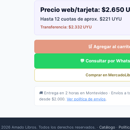
Precio web/tarjeta:
$2.650 
Hasta 12 cuotas de aprox. $221 UYU
Transferencia: $2.332 UYU
🛒 Agregar al carrit
💬 Consultar por What
Comprar en MercadoLib
🚚 Entrega en 2 horas en Montevideo · Envíos a t
desde $2.000.
Ver política de envíos
.
 2026 Amado Libros. Todos los derechos reservados. ·
Catálogo
·
Políti