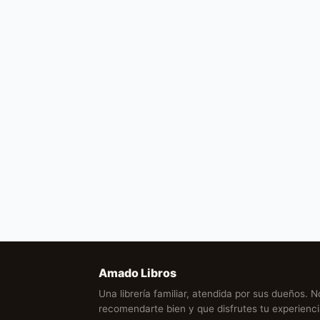
Amado Libros
Una librería familiar, atendida por sus dueños. 
recomendarte bien y que disfrutes tu experien