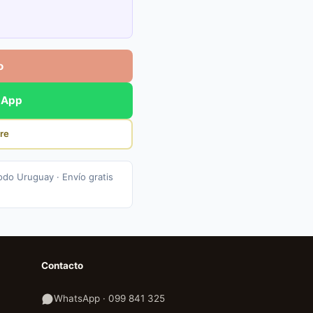
o
sApp
re
odo Uruguay · Envío gratis
Contacto
WhatsApp · 099 841 325