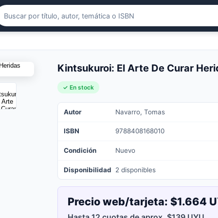
Kintsukuroi: El Arte De Curar Her
✓ En stock
Autor
Navarro, Tomas
ISBN
9788408168010
Condición
Nuevo
Disponibilidad
2 disponibles
Precio web/tarjeta:
$1.664 
Hasta 12 cuotas de aprox. $139 UYU