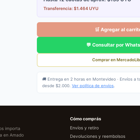
Transferencia: $1.464 UYU
🛒 Agregar al carrit
💬 Consultar por What
Comprar en MercadoLib
🚚 Entrega en 2 horas en Montevideo · Envíos a t
desde $2.000.
Ver política de envíos
.
Cómo comprás
Envíos y retiro
Nos importa
cia en Amado
Devoluciones y reembolsos