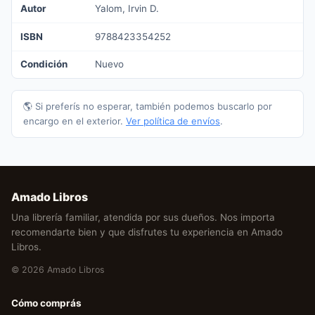
Autor
Yalom, Irvin D.
ISBN
9788423354252
Condición
Nuevo
🌎 Si preferís no esperar, también podemos buscarlo por
encargo en el exterior.
Ver política de envíos
.
Amado Libros
Una librería familiar, atendida por sus dueños. Nos importa
recomendarte bien y que disfrutes tu experiencia en Amado
Libros.
© 2026 Amado Libros
Cómo comprás