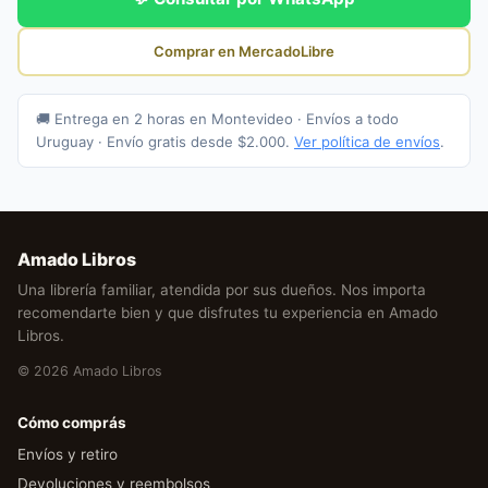
Comprar en MercadoLibre
🚚 Entrega en 2 horas en Montevideo · Envíos a todo
Uruguay · Envío gratis desde $2.000.
Ver política de envíos
.
Amado Libros
Una librería familiar, atendida por sus dueños. Nos importa
recomendarte bien y que disfrutes tu experiencia en Amado
Libros.
© 2026 Amado Libros
Cómo comprás
Envíos y retiro
Devoluciones y reembolsos