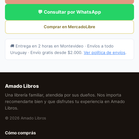
💬 Consultar por WhatsApp
Comprar en MercadoLibre
🚚 Entrega en 2 horas en Montevideo · Envíos a todo
Uruguay · Envío gratis desde $2.000.
Ver política de envíos
.
Amado Libros
Una librería familiar, atendida por sus dueños. Nos importa
recomendarte bien y que disfrutes tu experiencia en Amado
Libros.
© 2026 Amado Libros
Cómo comprás