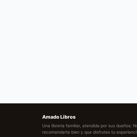
Amado Libros
Una librería familiar, atendida por sus dueños. 
recomendarte bien y que disfrutes tu experien