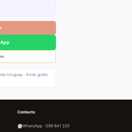
o
sApp
re
odo Uruguay · Envío gratis
Contacto
WhatsApp · 099 841 325