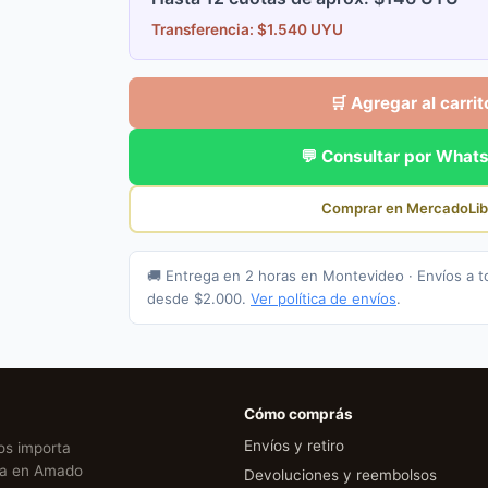
Transferencia: $1.540 UYU
🛒 Agregar al carrit
💬 Consultar por What
Comprar en MercadoLib
🚚 Entrega en 2 horas en Montevideo · Envíos a t
desde $2.000.
Ver política de envíos
.
Cómo comprás
Envíos y retiro
Nos importa
cia en Amado
Devoluciones y reembolsos