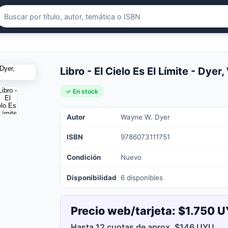
Libro - El Cielo Es El Límite - Dye
✓ En stock
Autor
Wayne W. Dyer
ISBN
9786073111751
Condición
Nuevo
Disponibilidad
6 disponibles
Precio web/tarjeta:
$1.750 
Hasta 12 cuotas de aprox. $146 UYU