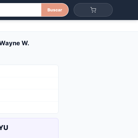
Buscar
r, Wayne W.
UYU