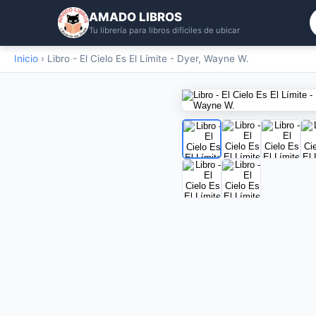
AMADO LIBROS
Tu librería para libros difíciles de ubicar
Inicio
›
Libro - El Cielo Es El Límite - Dyer, Wayne W.