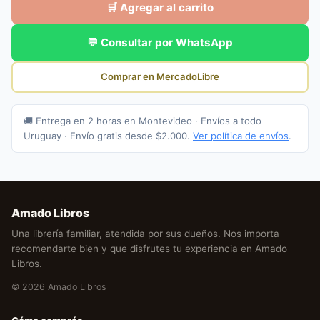
🛒 Agregar al carrito
💬 Consultar por WhatsApp
Comprar en MercadoLibre
🚚 Entrega en 2 horas en Montevideo · Envíos a todo
Uruguay · Envío gratis desde $2.000.
Ver política de envíos
.
Amado Libros
Una librería familiar, atendida por sus dueños. Nos importa
recomendarte bien y que disfrutes tu experiencia en Amado
Libros.
© 2026 Amado Libros