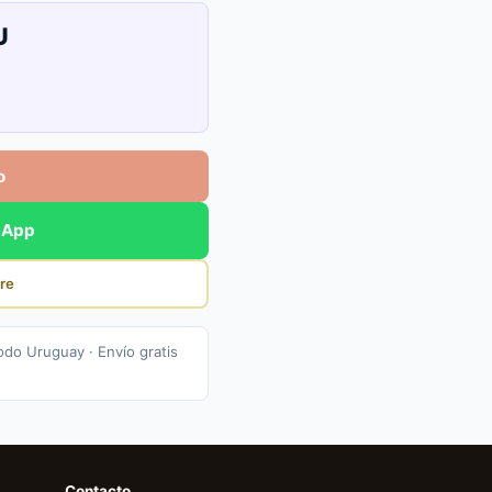
U
o
sApp
re
odo Uruguay · Envío gratis
Contacto