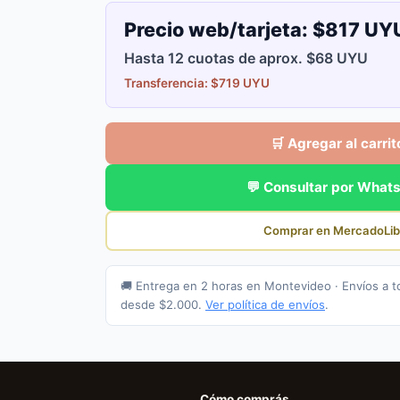
Precio web/tarjeta:
$817 UY
Hasta 12 cuotas de aprox. $68 UYU
Transferencia: $719 UYU
🛒 Agregar al carrit
💬 Consultar por What
Comprar en MercadoLib
🚚 Entrega en 2 horas en Montevideo · Envíos a t
desde $2.000.
Ver política de envíos
.
Cómo comprás