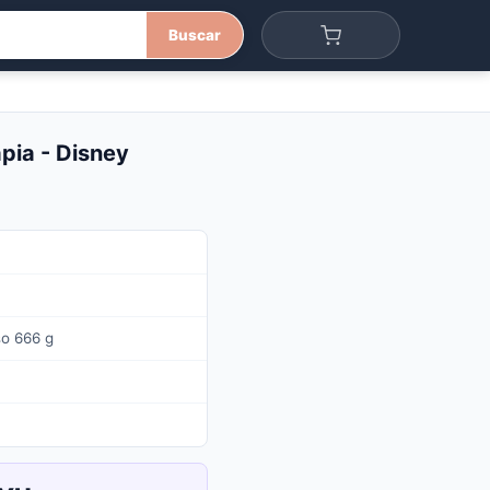
Buscar
apia - Disney
so 666 g