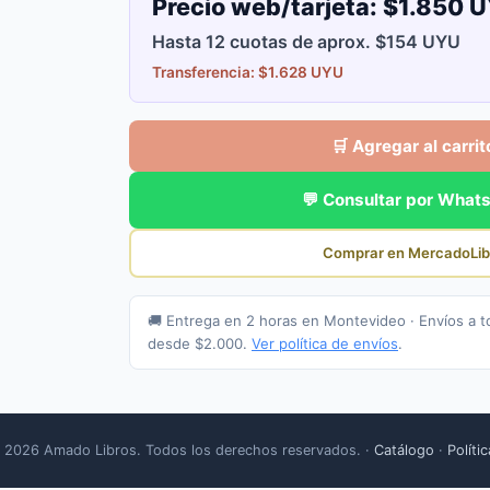
Precio web/tarjeta:
$1.850 
Hasta 12 cuotas de aprox. $154 UYU
Transferencia: $1.628 UYU
🛒 Agregar al carrit
💬 Consultar por What
Comprar en MercadoLib
🚚 Entrega en 2 horas en Montevideo · Envíos a t
desde $2.000.
Ver política de envíos
.
 2026 Amado Libros. Todos los derechos reservados. ·
Catálogo
·
Políti