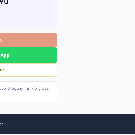
UYU
o
sApp
re
odo Uruguay · Envío gratis
cas