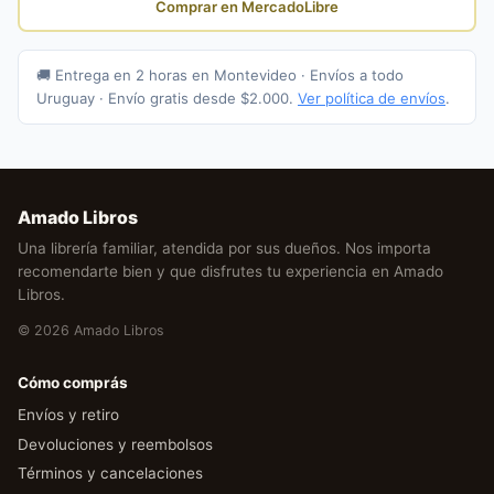
Comprar en MercadoLibre
🚚 Entrega en 2 horas en Montevideo · Envíos a todo
Uruguay · Envío gratis desde $2.000.
Ver política de envíos
.
Amado Libros
Una librería familiar, atendida por sus dueños. Nos importa
recomendarte bien y que disfrutes tu experiencia en Amado
Libros.
© 2026 Amado Libros
Cómo comprás
Envíos y retiro
Devoluciones y reembolsos
Términos y cancelaciones