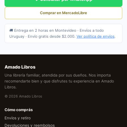
Comprar en MercadoLibre
🚚 Entrega en 2 horas en Montevideo · Envíos a todo
Uruguay · Envío gratis desde $2.000.
Ver política de envíos
.
Amado Libros
Una librería familiar, atendida por sus dueños. Nos importa
recomendarte bien y que disfrutes tu experiencia en Amado
Libros.
© 2026 Amado Libros
Cómo comprás
Envíos y retiro
Devoluciones y reembolsos