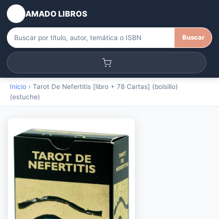
AMADO LIBROS
Buscar
Inicio
›
Tarot De Nefertitis [libro + 78 Cartas] (bolsillo)
(estuche)