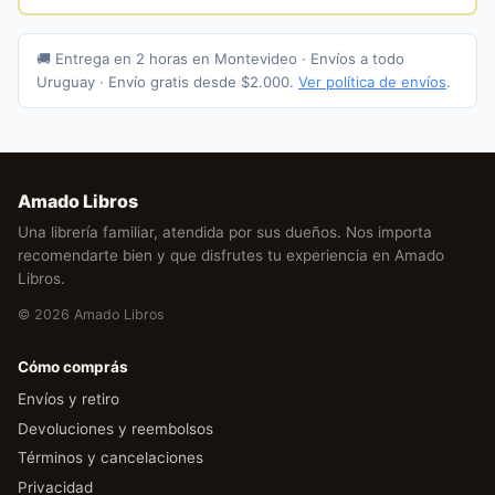
🚚 Entrega en 2 horas en Montevideo · Envíos a todo
Uruguay · Envío gratis desde $2.000.
Ver política de envíos
.
Amado Libros
Una librería familiar, atendida por sus dueños. Nos importa
recomendarte bien y que disfrutes tu experiencia en Amado
Libros.
© 2026 Amado Libros
Cómo comprás
Envíos y retiro
Devoluciones y reembolsos
Términos y cancelaciones
Privacidad