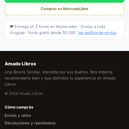
Comprar en MercadoLibre
🚚 Entrega en 2 horas en Montevideo · Envíos a todo
Uruguay · Envío gratis desde $2.000.
Ver política de envíos
.
Amado Libros
Una librería familiar, atendida por sus dueños. Nos importa
recomendarte bien y que disfrutes tu experiencia en Amado
Libros.
© 2026 Amado Libros
Cómo comprás
Envíos y retiro
Devoluciones y reembolsos